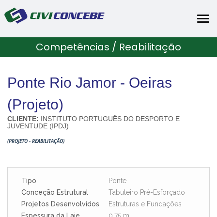
Tog
nav
Competências / Reabilitação
Ponte Rio Jamor - Oeiras
(Projeto)
CLIENTE:
INSTITUTO PORTUGUÊS DO DESPORTO E
JUVENTUDE (IPDJ)
(PROJETO - REABILITAÇÃO)
Tipo
Ponte
Conceção Estrutural
Tabuleiro Pré-Esforçado
Projetos Desenvolvidos
Estruturas e Fundações
Espessura da Laje
0,75 m