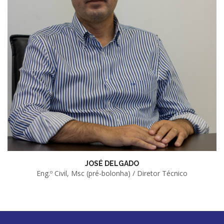
JOSÉ DELGADO
Eng.º Civil, Msc (pré-bolonha) / Diretor Técnico