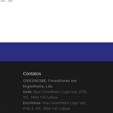
Contatos
CIVICONCEBE, Consultores em
Engenharia, Lda.
Sede:
Rua Conselheiro Lopo Vaz, nº38,
9ºC, 1800-142 Lisboa
Escritório:
Rua Conselheiro Lopo Vaz
nº42-E, R/C 1800-142 Lisboa