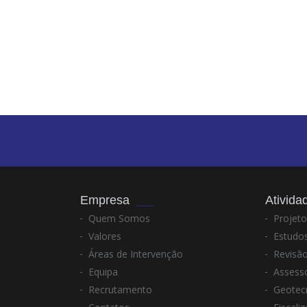
Empresa
Ativida
Quem Somos
Projeto
Valores
Estudos
Áreas de Intervenção
Revisão
Equipa
Assesso
Recrutamento
Geotec