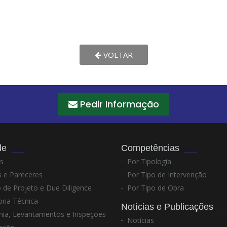
VOLTAR
Pedir Informação
de
Competências
s
Por Tipologia
 e Pareceres
Por Tipo de Intervenção
 de Projeto e Due Diligence
Por Tipo de Obra
ria Técnica
Notícias e Publicações
nia, Levantamentos e Inspeções
Notícias