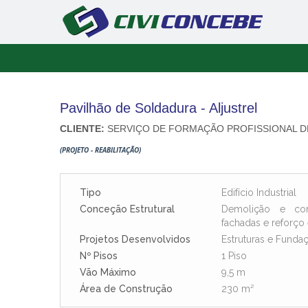
Pavilhão de Soldadura - Aljustrel
CLIENTE:
SERVIÇO DE FORMAÇÃO PROFISSIONAL D
(PROJETO - REABILITAÇÃO)
Tipo
Edifício Industrial
Conceção Estrutural
Demolição e co
fachadas e reforço 
Projetos Desenvolvidos
Estruturas e Funda
Nº Pisos
1 Piso
Vão Máximo
9,5 m
Área de Construção
230 m²