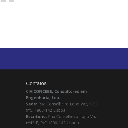
Contatos
CIVICONCEBE, Consultores em
Engenharia, Lda.
Sede:
Rua Conselheiro Lopo Vaz, nº38,
9ºC, 1800-142 Lisboa
Escritório:
Rua Conselheiro Lopo Vaz
nº42-E, R/C 1800-142 Lisboa