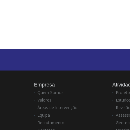
Empresa
Ativida
Quem Somos
Projeto
Valores
Estudos
Áreas de Intervenção
Revisão
Equipa
Assesso
Recrutamento
Geotec