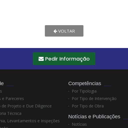
VOLTAR
Pedir Informação
de
Competências
s
Por Tipologia
 e Pareceres
Por Tipo de Intervenção
 de Projeto e Due Diligence
Por Tipo de Obra
ria Técnica
Notícias e Publicações
nia, Levantamentos e Inspeções
Notícias