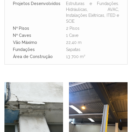
Projetos Desenvolvidos
Estruturas e Fundações.
Hidráulicas, AVAC,
Instalações Elétricas, ITED e
SCIE
Nº Pisos
2 Pisos
Nº Caves
1 Cave
Vão Máximo
22,40 m
Fundações
Sapatas
Área de Construção
13 700 m²