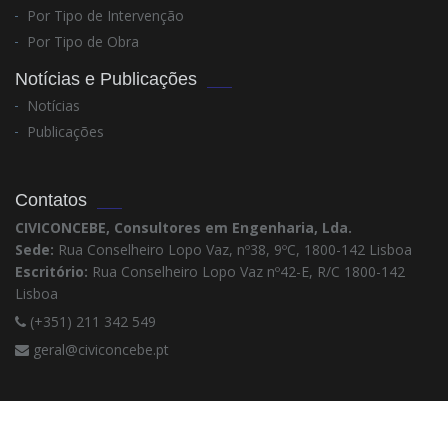
Por Tipo de Intervenção
Por Tipo de Obra
Notícias e Publicações
Notícias
Publicações
Contatos
CIVICONCEBE, Consultores em Engenharia, Lda.
Sede:
Rua Conselheiro Lopo Vaz, nº38, 9ºC, 1800-142 Lisboa
Escritório:
Rua Conselheiro Lopo Vaz nº42-E, R/C 1800-142
Lisboa
(+351) 211 342 549
geral@civiconcebe.pt
© CIVICONCEBE 2021. Todos os direitos Reservados.