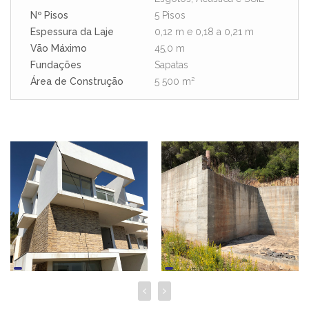
Nº Pisos
5 Pisos
Espessura da Laje
0,12 m e 0,18 a 0,21 m
Vão Máximo
45,0 m
Fundações
Sapatas
Área de Construção
5 500 m²